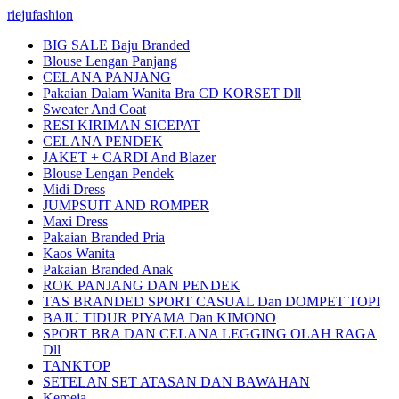
riejufashion
BIG SALE Baju Branded
Blouse Lengan Panjang
CELANA PANJANG
Pakaian Dalam Wanita Bra CD KORSET Dll
Sweater And Coat
RESI KIRIMAN SICEPAT
CELANA PENDEK
JAKET + CARDI And Blazer
Blouse Lengan Pendek
Midi Dress
JUMPSUIT AND ROMPER
Maxi Dress
Pakaian Branded Pria
Kaos Wanita
Pakaian Branded Anak
ROK PANJANG DAN PENDEK
TAS BRANDED SPORT CASUAL Dan DOMPET TOPI
BAJU TIDUR PIYAMA Dan KIMONO
SPORT BRA DAN CELANA LEGGING OLAH RAGA
Dll
TANKTOP
SETELAN SET ATASAN DAN BAWAHAN
Kemeja