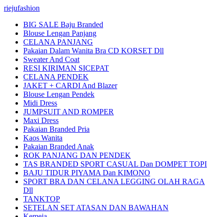
riejufashion
BIG SALE Baju Branded
Blouse Lengan Panjang
CELANA PANJANG
Pakaian Dalam Wanita Bra CD KORSET Dll
Sweater And Coat
RESI KIRIMAN SICEPAT
CELANA PENDEK
JAKET + CARDI And Blazer
Blouse Lengan Pendek
Midi Dress
JUMPSUIT AND ROMPER
Maxi Dress
Pakaian Branded Pria
Kaos Wanita
Pakaian Branded Anak
ROK PANJANG DAN PENDEK
TAS BRANDED SPORT CASUAL Dan DOMPET TOPI
BAJU TIDUR PIYAMA Dan KIMONO
SPORT BRA DAN CELANA LEGGING OLAH RAGA
Dll
TANKTOP
SETELAN SET ATASAN DAN BAWAHAN
Kemeja