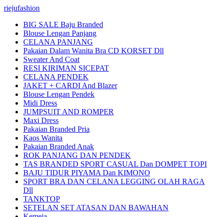
riejufashion
BIG SALE Baju Branded
Blouse Lengan Panjang
CELANA PANJANG
Pakaian Dalam Wanita Bra CD KORSET Dll
Sweater And Coat
RESI KIRIMAN SICEPAT
CELANA PENDEK
JAKET + CARDI And Blazer
Blouse Lengan Pendek
Midi Dress
JUMPSUIT AND ROMPER
Maxi Dress
Pakaian Branded Pria
Kaos Wanita
Pakaian Branded Anak
ROK PANJANG DAN PENDEK
TAS BRANDED SPORT CASUAL Dan DOMPET TOPI
BAJU TIDUR PIYAMA Dan KIMONO
SPORT BRA DAN CELANA LEGGING OLAH RAGA
Dll
TANKTOP
SETELAN SET ATASAN DAN BAWAHAN
Kemeja