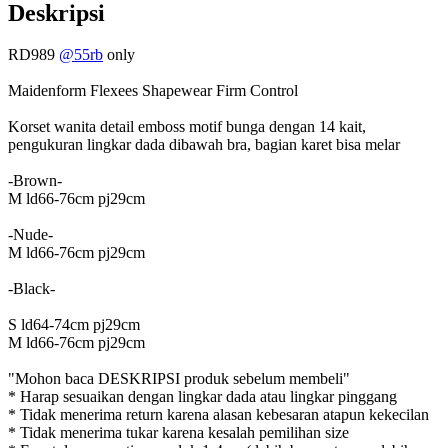
Deskripsi
RD989
@55rb
only
Maidenform Flexees Shapewear Firm Control
Korset wanita detail emboss motif bunga dengan 14 kait,
pengukuran lingkar dada dibawah bra, bagian karet bisa melar
-Brown-
M ld66-76cm pj29cm
-Nude-
M ld66-76cm pj29cm
-Black-
S ld64-74cm pj29cm
M ld66-76cm pj29cm
"Mohon baca DESKRIPSI produk sebelum membeli"
* Harap sesuaikan dengan lingkar dada atau lingkar pinggang
* Tidak menerima return karena alasan kebesaran atapun kekecilan
* Tidak menerima tukar karena kesalah pemilihan size