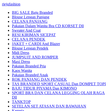
riejufashion
BIG SALE Baju Branded
Blouse Lengan Panjang
CELANA PANJANG
Pakaian Dalam Wanita Bra CD KORSET Dll
Sweater And Coat
RESI KIRIMAN SICEPAT
CELANA PENDEK
JAKET + CARDI And Blazer
Blouse Lengan Pendek
Midi Dress
JUMPSUIT AND ROMPER
Maxi Dress
Pakaian Branded Pria
Kaos Wanita
Pakaian Branded Anak
ROK PANJANG DAN PENDEK
TAS BRANDED SPORT CASUAL Dan DOMPET TOPI
BAJU TIDUR PIYAMA Dan KIMONO
SPORT BRA DAN CELANA LEGGING OLAH RAGA
Dll
TANKTOP
SETELAN SET ATASAN DAN BAWAHAN
Kemeja