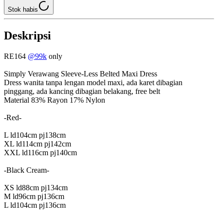
Stok habis
Deskripsi
RE164
@99k
only
Simply Verawang Sleeve-Less Belted Maxi Dress
Dress wanita tanpa lengan model maxi, ada karet dibagian
pinggang, ada kancing dibagian belakang, free belt
Material 83% Rayon 17% Nylon
-Red-
L ld104cm pj138cm
XL ld114cm pj142cm
XXL ld116cm pj140cm
-Black Cream-
XS ld88cm pj134cm
M ld96cm pj136cm
L ld104cm pj136cm