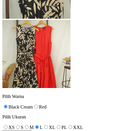
Pilih Warna
Black Cream
Red
Pilih Ukuran
XS
S
M
L
XL
PL
XXL