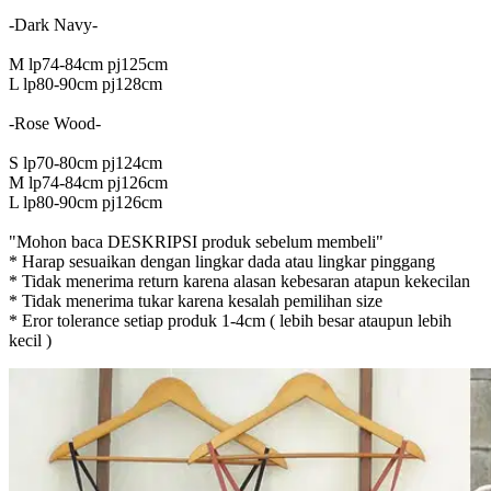
-Dark Navy-
M lp74-84cm pj125cm
L lp80-90cm pj128cm
-Rose Wood-
S lp70-80cm pj124cm
M lp74-84cm pj126cm
L lp80-90cm pj126cm
"Mohon baca DESKRIPSI produk sebelum membeli"
* Harap sesuaikan dengan lingkar dada atau lingkar pinggang
* Tidak menerima return karena alasan kebesaran atapun kekecilan
* Tidak menerima tukar karena kesalah pemilihan size
* Eror tolerance setiap produk 1-4cm ( lebih besar ataupun lebih
kecil )