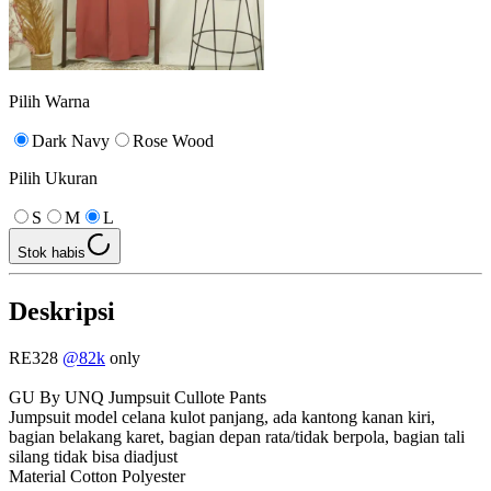
Pilih Warna
Dark Navy
Rose Wood
Pilih Ukuran
S
M
L
Stok habis
Deskripsi
RE328
@82k
only
GU By UNQ Jumpsuit Cullote Pants
Jumpsuit model celana kulot panjang, ada kantong kanan kiri,
bagian belakang karet, bagian depan rata/tidak berpola, bagian tali
silang tidak bisa diadjust
Material Cotton Polyester