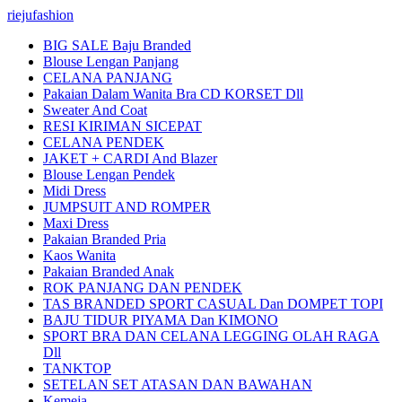
riejufashion
BIG SALE Baju Branded
Blouse Lengan Panjang
CELANA PANJANG
Pakaian Dalam Wanita Bra CD KORSET Dll
Sweater And Coat
RESI KIRIMAN SICEPAT
CELANA PENDEK
JAKET + CARDI And Blazer
Blouse Lengan Pendek
Midi Dress
JUMPSUIT AND ROMPER
Maxi Dress
Pakaian Branded Pria
Kaos Wanita
Pakaian Branded Anak
ROK PANJANG DAN PENDEK
TAS BRANDED SPORT CASUAL Dan DOMPET TOPI
BAJU TIDUR PIYAMA Dan KIMONO
SPORT BRA DAN CELANA LEGGING OLAH RAGA
Dll
TANKTOP
SETELAN SET ATASAN DAN BAWAHAN
Kemeja