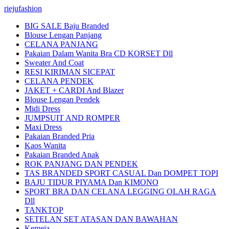
riejufashion
BIG SALE Baju Branded
Blouse Lengan Panjang
CELANA PANJANG
Pakaian Dalam Wanita Bra CD KORSET Dll
Sweater And Coat
RESI KIRIMAN SICEPAT
CELANA PENDEK
JAKET + CARDI And Blazer
Blouse Lengan Pendek
Midi Dress
JUMPSUIT AND ROMPER
Maxi Dress
Pakaian Branded Pria
Kaos Wanita
Pakaian Branded Anak
ROK PANJANG DAN PENDEK
TAS BRANDED SPORT CASUAL Dan DOMPET TOPI
BAJU TIDUR PIYAMA Dan KIMONO
SPORT BRA DAN CELANA LEGGING OLAH RAGA
Dll
TANKTOP
SETELAN SET ATASAN DAN BAWAHAN
Kemeja