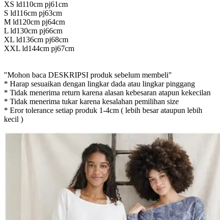
XS ld110cm pj61cm
S ld116cm pj63cm
M ld120cm pj64cm
L ld130cm pj66cm
XL ld136cm pj68cm
XXL ld144cm pj67cm
"Mohon baca DESKRIPSI produk sebelum membeli"
* Harap sesuaikan dengan lingkar dada atau lingkar pinggang
* Tidak menerima return karena alasan kebesaran atapun kekecilan
* Tidak menerima tukar karena kesalahan pemilihan size
* Eror tolerance setiap produk 1-4cm ( lebih besar ataupun lebih
kecil )