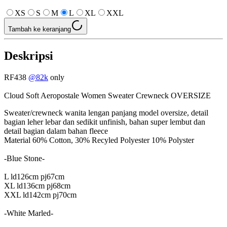
XS
S
M
L
XL
XXL
Tambah ke keranjang
Deskripsi
RF438
@82k
only
Cloud Soft Aeropostale Women Sweater Crewneck OVERSIZE
Sweater/crewneck wanita lengan panjang model oversize, detail
bagian leher lebar dan sedikit unfinish, bahan super lembut dan
detail bagian dalam bahan fleece
Material 60% Cotton, 30% Recyled Polyester 10% Polyster
-Blue Stone-
L ld126cm pj67cm
XL ld136cm pj68cm
XXL ld142cm pj70cm
-White Marled-