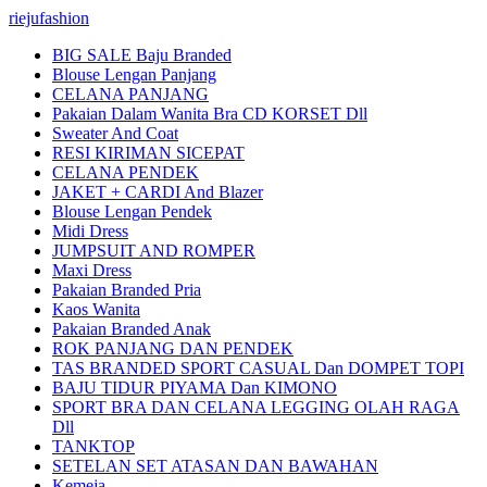
riejufashion
BIG SALE Baju Branded
Blouse Lengan Panjang
CELANA PANJANG
Pakaian Dalam Wanita Bra CD KORSET Dll
Sweater And Coat
RESI KIRIMAN SICEPAT
CELANA PENDEK
JAKET + CARDI And Blazer
Blouse Lengan Pendek
Midi Dress
JUMPSUIT AND ROMPER
Maxi Dress
Pakaian Branded Pria
Kaos Wanita
Pakaian Branded Anak
ROK PANJANG DAN PENDEK
TAS BRANDED SPORT CASUAL Dan DOMPET TOPI
BAJU TIDUR PIYAMA Dan KIMONO
SPORT BRA DAN CELANA LEGGING OLAH RAGA
Dll
TANKTOP
SETELAN SET ATASAN DAN BAWAHAN
Kemeja