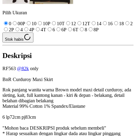
Pilih Ukuran
0
00P
10
10P
10T
12
12T
14
16
18
2
2P
4
4P
4T
6
6P
6T
8
8P
Stok habis
Deskripsi
RF563
@82k
only
BnR Curduroy Maxi Skirt
Rok panjang wanita warna Brown model maxi detail curduroy, ada
sleting, kait, full kantong kanan - kiri & depan - belakang, detail
belahan dibagian belakang
Material 99% Cotton 1% Spandex/Elastane
6 lp72cm pj83cm
"Mohon baca DESKRIPSI produk sebelum membeli"
* Harap sesuaikan dengan lingkar dada atau lingkar pinggang