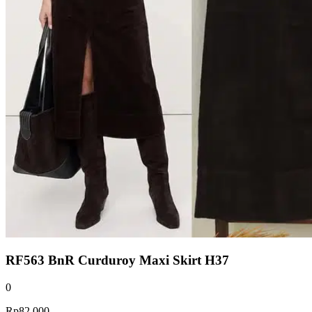
RF563 BnR Curduroy Maxi Skirt H37
0
Rp82.000